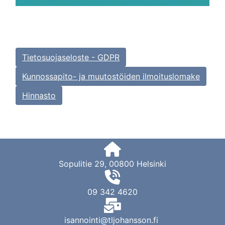
Tietosuojaseloste - GDPR
Kunnossapito- ja muutostöiden ilmoituslomake
Hinnasto
fas
fa-
Sopulitie 29, 00800 Helsinki
home
fas
fa-
09 342 4620
phone-
fas
volume
fa-
isannointi@tljohansson.fi