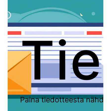
Tiedotteet
Tarjouspyyntö
Palvelut verkossa
Linkit
Tie
Paina tiedotteesta nähdäk